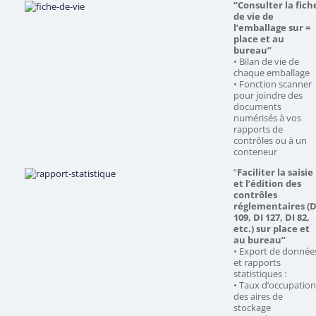
“Consulter la fich
de vie de
l’emballage sur =
place et au
bureau”
• Bilan de vie de
chaque emballage
• Fonction scanner
pour joindre des
documents
numérisés à vos
rapports de
contrôles ou à un
conteneur
“
Faciliter la saisie
et l’édition des
contrôles
réglementaires (D
109, DI 127, DI 82,
etc.) sur place et
au bureau”
• Export de donnée
et rapports
statistiques :
• Taux d’occupatio
des aires de
stockage