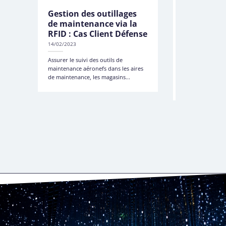
Gestion des outillages
Cas Client
de maintenance via la
: Gestion d
RFID : Cas Client Défense
via RFID
14/02/2023
14/02/2023
Assurer le suivi des outils de
Déployer un sys
maintenance aéronefs dans les aires
et traçabilité a
de maintenance, les magasins...
plus proche des
fabrication...