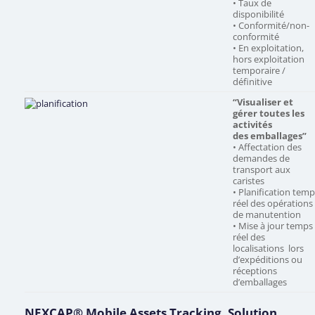
• Taux de
disponibilité
• Conformité/non-
conformité
• En exploitation,
hors exploitation
temporaire /
définitive
“Visualiser et
gérer toutes les
activités
des emballages”
• Affectation des
demandes de
transport aux
caristes
• Planification tem
réel des opérations
de manutention
• Mise à jour temps
réel des
localisations lors
d’expéditions ou
réceptions
d’emballages
NEXCAP® Mobile Assets Tracking, Solution