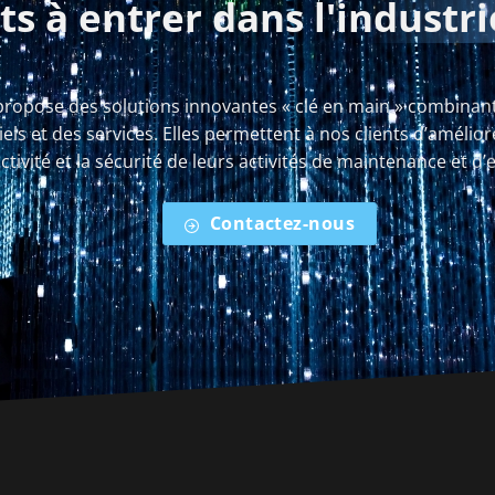
ts à entrer dans
l'industri
ropose des solutions innovantes « clé en main » combinant
iels et des services. Elles permettent à nos clients d’améliore
tivité et la sécurité de leurs activités de maintenance et d’e
Contactez-nous