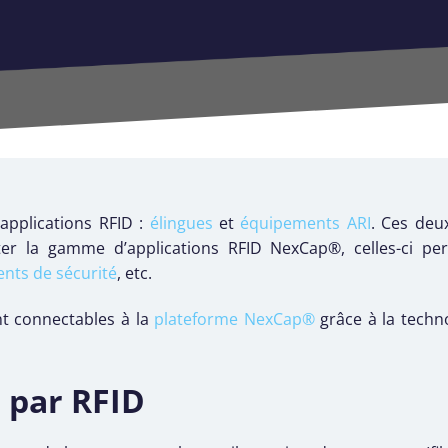
applications RFID :
élingues
et
équipements ARI
. Ces deu
ter la gamme d’applications RFID NexCap®, celles-ci p
nts de sécurité
, etc.
t connectables à la
plateforme NexCap®
grâce à la techno
 par RFID