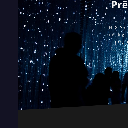
Prê
NEXESS p
des logic
produc