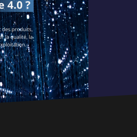
e 4.0 ?
 des produits,
r la qualité, la
xploitation.