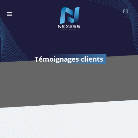
Passer
au
contenu
Témoignages clients