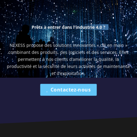
Prêts à entrer dans
l'industrie 4.0 ?
NEXESS propose des solutions innovantes « clé en main »
combinant des produits, des logiciels et des services. Elles
permettent à nos clients d’améliorer la qualité, la
productivité et la sécurité de leurs activités de maintenance
et d’exploitation.
Contactez-nous