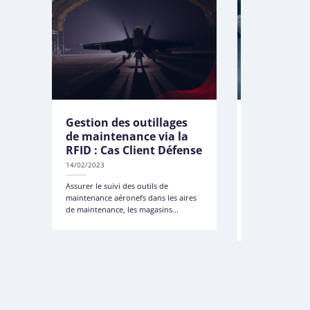
Gestion des outillages
Cas Client
de maintenance via la
: Gestion d
RFID : Cas Client Défense
via RFID
14/02/2023
14/02/2023
Assurer le suivi des outils de
Déployer un sys
maintenance aéronefs dans les aires
et traçabilité a
de maintenance, les magasins...
plus proche des
fabrication...